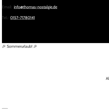
Email:
info@thomas-nostalgie.de
Tel.:
0157-71780141
🎉 Sommerurlaub! 🎉
A