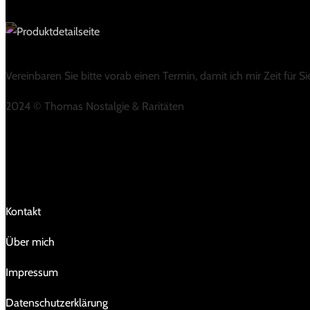
Vereinbaren Sie bitte vorab einen Termin, damit ich mir Zeit für 
2024 © Thomas Nostalgie & Raritäten
LINKS
Kontakt
Über mich
Impressum
Da­ten­schutz­er­klä­rung