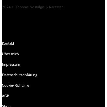
2024 © Thomas Nostalgie & Raritäten
LINKS
Kontakt
Über mich
Impressum
Da­ten­schutz­er­klä­rung
Cookie-Richtlinie
AGB
Shop