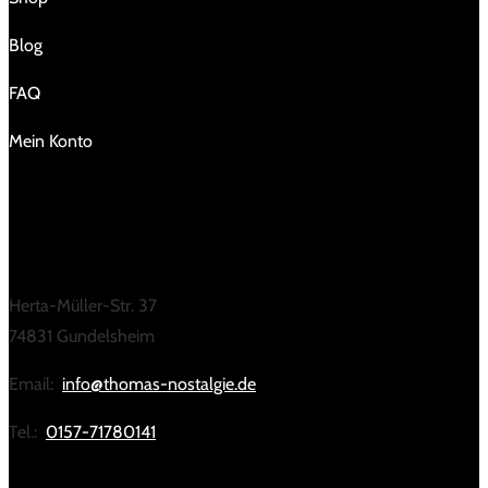
Blog
FAQ
Mein Konto
KONTAKT
Herta-Müller-Str. 37
74831 Gundelsheim
Email:
info@thomas-nostalgie.de
Tel.:
0157-71780141