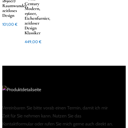
1890er)
Century
Raumwunder,
Modern,
zeitloses
1960er,
Design
Eichenfurnier,
zeitloser
101,00
€
Design
Klassiker
449,00
€
Vereinbaren Sie bitte vorab einen Termin, damit ich mir
Zeit für Sie nehmen kann. Nutzen Sie das
Kontaktformular oder rufen Sie mich gerne auch direkt an.