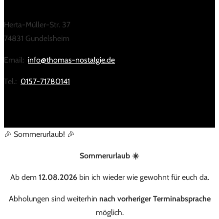
Herta-Müller-Str. 37
74831 Gundelsheim
Email:
info@thomas-nostalgie.de
Tel.:
0157-71780141
🎉 Sommerurlaub! 🎉
Sommerurlaub ☀️
Ab dem
12.08.2026
bin ich wieder wie gewohnt für euch da.
Abholungen sind weiterhin
nach vorheriger Terminabsprache
möglich.