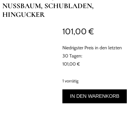
NUSSBAUM, SCHUBLADEN,
HINGUCKER
101,00
€
Niedrigster Preis in den letzten
30 Tagen:
101,00
€
1 vorrätig
Tisch
IN DEN WARENKORB
Sekretär,
antik,
1890er,
Gründerzeit,