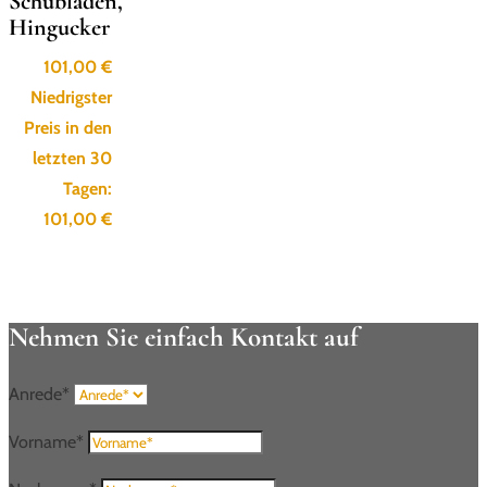
Schubladen,
Hingucker
101,00
€
Niedrigster
Preis in den
letzten 30
Tagen:
101,00
€
Nehmen Sie einfach Kontakt auf
Anrede*
Vorname*