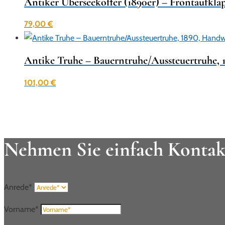
Antiker Überseekoffer (1890er) – Frontaufkl
79,00
€
Antike Truhe – Bauerntruhe/Aussteuertruhe, 1
101,00
€
Nehmen Sie einfach Kontak
Anrede*
Vorname*