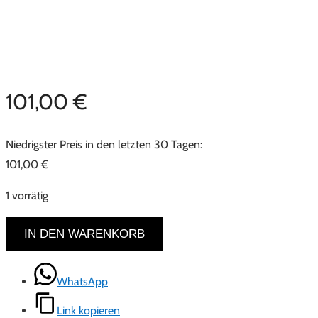
101,00
€
Niedrigster Preis in den letzten 30 Tagen:
101,00
€
1 vorrätig
Antike
IN DEN WARENKORB
Truhe
–
WhatsApp
Bauerntruhe/Aussteuertruhe,
1890,
Link kopieren