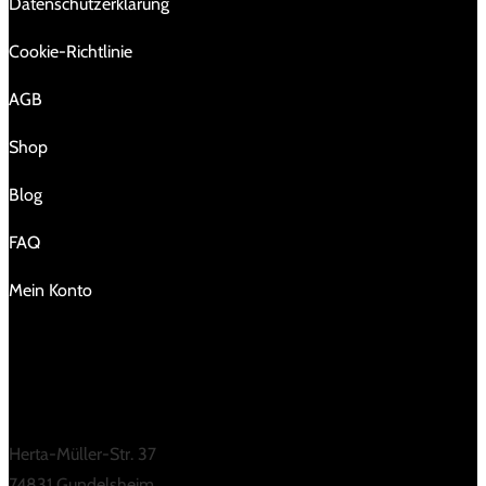
Da­ten­schutz­er­klä­rung
Cookie-Richtlinie
AGB
Shop
Blog
FAQ
Mein Konto
KONTAKT
Herta-Müller-Str. 37
74831 Gundelsheim