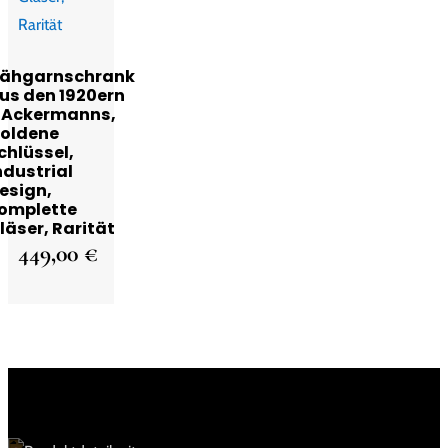
ähgarnschrank
us den 1920ern
 Ackermanns,
oldene
chlüssel,
ndustrial
esign,
omplette
läser, Rarität
449,00
€