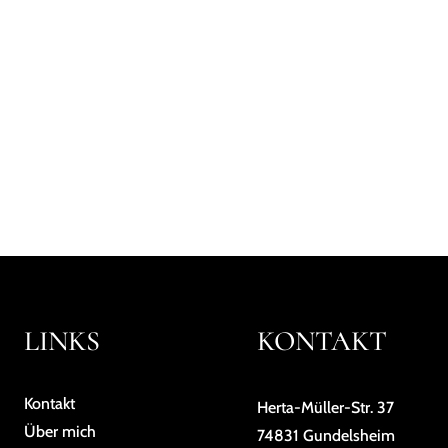
enntnis genommen und stimme dieser mit dem Versand der Anfra
9 +
Alle m
LINKS
KONTAKT
Kontakt
Herta-Müller-Str. 37
Über mich
74831 Gundelsheim