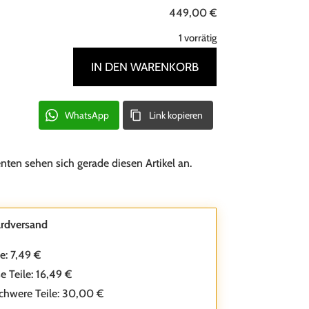
449,00
€
1 vorrätig
IN DEN WARENKORB
Nähgarnschrank
aus
den
WhatsApp
Link kopieren
1920ern
–
enten sehen sich gerade diesen Artikel an.
Ackermanns,
Goldene
Schlüssel,
rdversand
Industrial
Design,
le: 7,49 €
komplette
e Teile: 16,49 €
Gläser,
chwere Teile: 30,00 €
Rarität