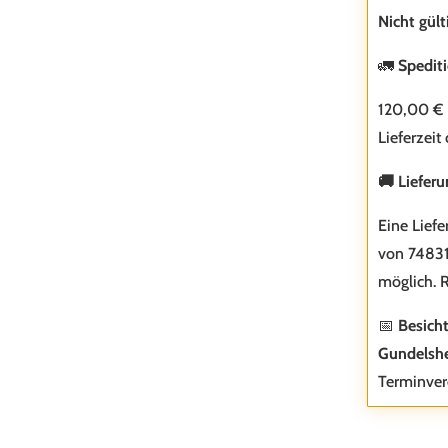
Nicht gült
🚛
Spedit
120,00 €
Lieferzeit
🚚 Liefer
Eine Liefe
von 74831
möglich. R
📅
Besich
Gundelsh
Terminver