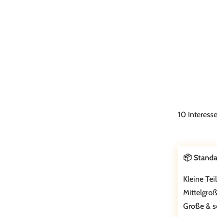
10 Interess
📦 Standa
Kleine Tei
Mittelgroß
Große & s