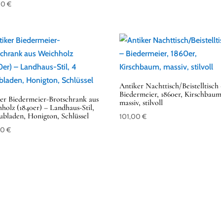
00
€
Antiker Nachttisch/Beistelltisch
Biedermeier, 1860er, Kirschbaum
er Biedermeier-Brotschrank aus
massiv, stilvoll
holz (1840er) – Landhaus-Stil,
ubladen, Honigton, Schlüssel
101,00
€
00
€