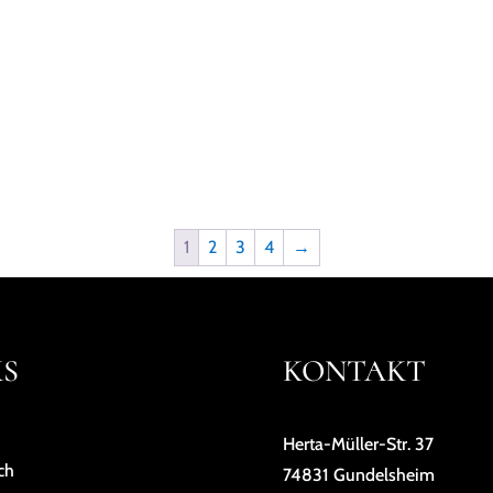
1
2
3
4
→
KS
KONTAKT
Herta-Müller-Str. 37
ch
74831 Gundelsheim