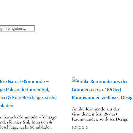
STARTSEITE
SHOP
ÜBER MICH
ANKAUF ANTIKER MÖBEL
Antike Kommode aus der
Gründerzeit (ca. 1890er)
ke Barock-Kommode – Vintage
Raumwunder, zeitloses Design
anderfurnier Stil, Intarsien &
Beschläge, sechs Schubladen
101,00
€