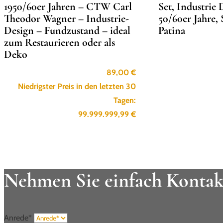
1950/60er Jahren – CTW Carl
Set, Industrie 
Theodor Wagner – Industrie-
50/60er Jahre, 
Design – Fundzustand – ideal
Patina
zum Restaurieren oder als
Deko
89,00
€
Niedrigster Preis in den letzten 30
Tagen:
99.999.999,99
€
Nehmen Sie einfach Kontak
Anrede*