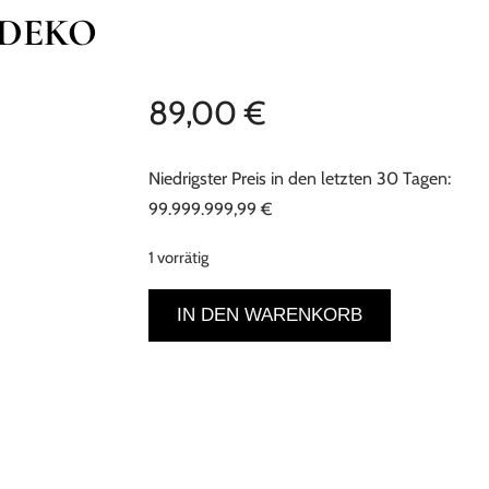
 DEKO
89,00
€
Niedrigster Preis in den letzten 30 Tagen:
99.999.999,99
€
1 vorrätig
Antike
IN DEN WARENKORB
Nebenuhr
aus
den
1950/60er
Jahren
–