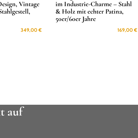
Design, Vintage
im Industrie-Charme – Stahl
Stahlgestell,
& Holz mit echter Patina,
50er/60er Jahre
349,00
€
169,00
€
t auf