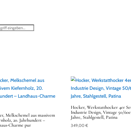
STARTSEITE
SHOP
ÜBER MICH
ANKAUF ANTIKER MÖBEL
Hocker, Werkstatthocker 4er Se
Industrie Design, Vintage 50/60e
r, Melkschemel aus massivem
Jahre, Stahlgestell, Patina
rnholz, 20. Jahrhundert –
haus-Charme pur
349,00
€