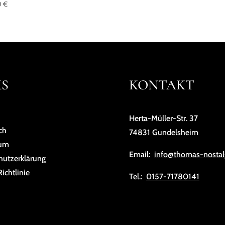
0
€
KS
KONTAKT
Herta-Müller-Str. 37
ch
74831 Gundelsheim
sum
Email:
info@thomas-nostal
hutz­er­klä­rung
ichtlinie
Tel.:
0157-71780141