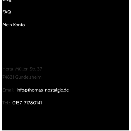
FAQ
Mein Konto
KONTAKT
Herta-Müller-Str. 37
74831 Gundelsheim
Email:
info@thomas-nostalgie.de
Tel.:
0157-71780141