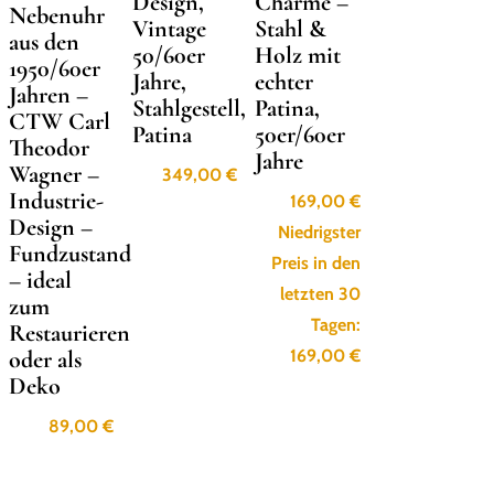
Design,
Charme –
Nebenuhr
Vintage
Stahl &
aus den
50/60er
Holz mit
1950/60er
Jahre,
echter
Jahren –
Stahlgestell,
Patina,
CTW Carl
Patina
50er/60er
Theodor
Jahre
Wagner –
349,00
€
Industrie-
169,00
€
Design –
Niedrigster
Fundzustand
Preis in den
– ideal
letzten 30
zum
Tagen:
Restaurieren
oder als
169,00
€
Deko
89,00
€