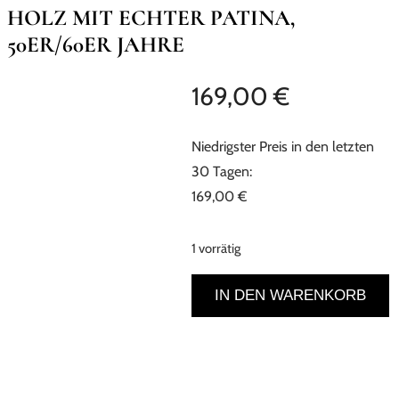
HOLZ MIT ECHTER PATINA,
50ER/60ER JAHRE
169,00
€
Niedrigster Preis in den letzten
30 Tagen:
169,00
€
1 vorrätig
Vintage-
IN DEN WARENKORB
Werkstatthocker
2
St.
im