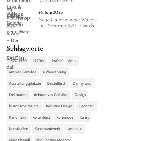
M.R.Transporte
26. Juni 2025
Neue Galerie, neue Ware –
Der Sommer SALE ist da!
Schlagworte
1890-1950
1920er
1960er
Antik
antikes Gemälde
Aufbewahrung
Ausstellungsplakate
Beistelltisch
Danny Lyon
Dekoration
dekoratives Gemälde
Design
historische Malerei
Industrie Design
Jugendstil
Kandinsky
Keltenfürst
Kommode
Kunst
Kunsthallen
Kunsthandwerk
Landhaus
Marc Chagall
Mid Century Modern