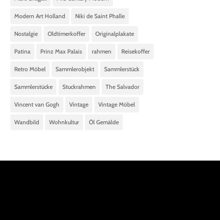
Modern Art Holland
Niki de Saint Phalle
Nostalgie
Oldtimerkoffer
Originalplakate
Patina
Prinz Max Palais
rahmen
Reisekoffer
Retro Möbel
Sammlerobjekt
Sammlerstück
Sammlerstücke
Stuckrahmen
The Salvador
Vincent van Gogh
Vintage
Vintage Möbel
Wandbild
Wohnkultur
Öl Gemälde