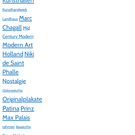
Kunsthallen
Kunsthandwerk
Marc
Landhaus
Chagall
Mid
Century Modern
Modern Art
Holland
Niki
de Saint
Phalle
Nostalgie
Oldtimerkoffer
Originalplakate
Patina
Prinz
Max Palais
rahmen
Reisekoffer