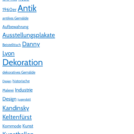
Antik
1960er
antikes Gemälde
Aufbewahrung
Ausstellungsplakate
Danny
Beistelltisch
Lyon
Dekoration
dekoratives Gemälde
historische
Design
Industrie
Malerei
Design
Jugendstil
Kandinsky
Keltenfürst
Kunst
Kommode